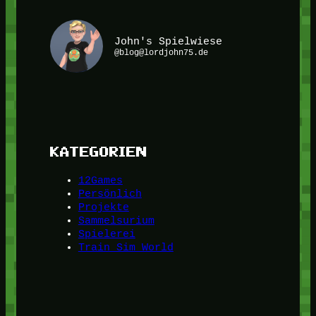
John's Spielwiese
@blog@lordjohn75.de
KATEGORIEN
12Games
Persönlich
Projekte
Sammelsurium
Spielerei
Train Sim World