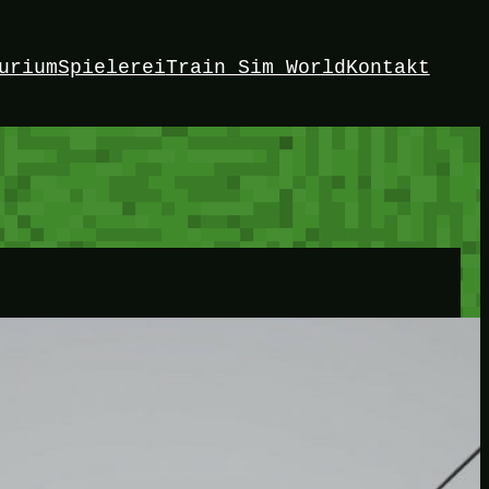
urium
Spielerei
Train Sim World
Kontakt
HEY!
Ich bin John. Willkommen auf meiner Spielwiese. Hier 
Mastodon
Bluesky
Link