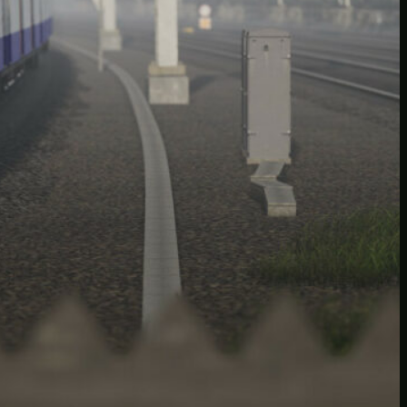
12Games
Persönlich
Projekte
Sammelsurium
Spielerei
Train Sim World
SPIELMAGAZIN