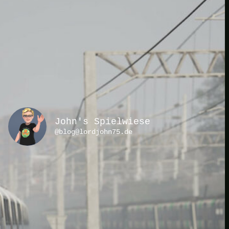
JOIN THE CLUB
John's Spielwiese
@blog@lordjohn75.de
KATEGORIEN