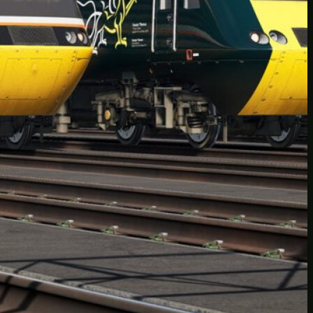
12Games
Persönlich
Projekte
Sammelsurium
Spielerei
Train Sim World
SPIELMAGAZIN