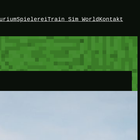
urium
Spielerei
Train Sim World
Kontakt
HEY!
Ich bin John. Willkommen auf meiner Spielwiese. Hier 
Mastodon
Bluesky
Link