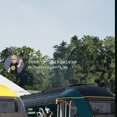
JOIN THE CLUB
John's Spielwiese
@blog@lordjohn75.de
KATEGORIEN